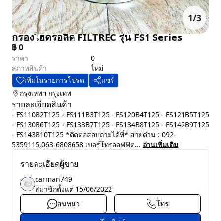
1
/
3
กรองไฮดรอลิค FILTREC รุ่น FS1 Series
฿
0
ราคา
0
สภาพสินค้า
ไหม่
เพิ่มในรายการโปรด
แชร์
กรุงเทพฯ
กรุงเทพ
รายละเอียดสินค้า
- FS110B2T125 - FS111B3T125 - FS120B4T125 - FS121B5T125
- FS130B6T125 - FS133B7T125 - FS134B8T125 - FS142B9T125
- FS143B10T125 *ติดต่อสอบถามได้ที่* สายด่วน : 092-
5359115,063-6808658 เบอร์โทรออฟฟิต...
อ่านเพิ่มเติม
รายละเอียดผู้ขาย
carman749
สมาชิกตั้งแต่
15/06/2022
สนทนา
โทร