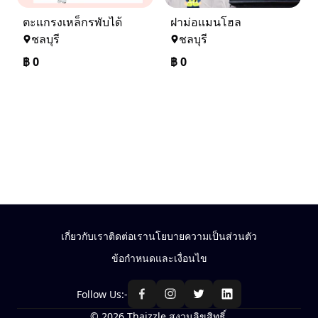
ตะเเกรงเหล็กรพับได้
ฝาม่อเเมนโฮล
ชลบุรี
ชลบุรี
฿
0
฿
0
เกี่ยวกับเรา
ติดต่อเรา
นโยบายความเป็นส่วนตัว
ข้อกำหนดและเงื่อนไข
Follow Us:-
© 2026 Thaizzle สงวนลิขสิทธิ์.