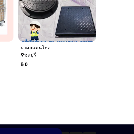
ฝาม่อเเมนโฮล
ชลบุรี
฿
0