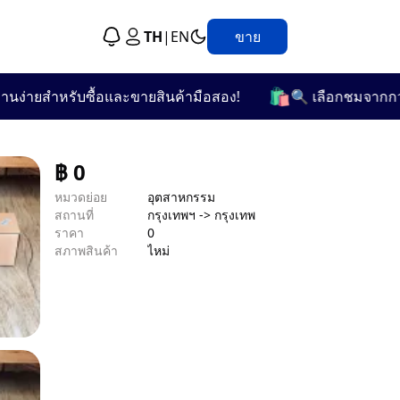
TH
|
EN
ขาย
🛍️
ยสำหรับซื้อและขายสินค้ามือสอง!
🔍 เลือกชมจากกว่า 25 
฿
0
หมวดย่อย
อุตสาหกรรม
สถานที่
กรุงเทพฯ -> กรุงเทพ
ราคา
0
สภาพสินค้า
ไหม่