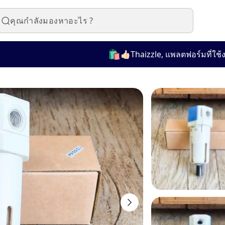
🛍️
👍🏻Thaizzle, แพลตฟอร์มที่ใช้งานง่า