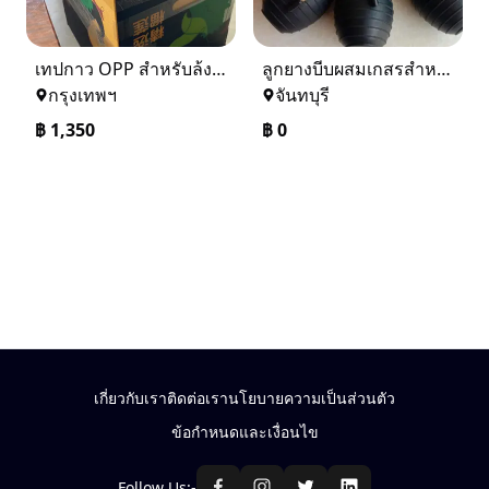
เทปกาว OPP สำหรับล้งผลไม้ – เหนียวแน่น ประหยัดกว่า ติดทน สบายใจ
ลูกยางบีบผสมเกสรสำหรับอินทผาลัม,อินทผาลัม,ผสมเกสร,ช่อ,เนื้อเยื่อ,ลูกบีบ,ลูกยาง,ที่บีบพ่น,ยางบีบพ่น,ที่เป่าพ่น
กรุงเทพฯ
จันทบุรี
฿
1,350
฿
0
เกี่ยวกับเรา
ติดต่อเรา
นโยบายความเป็นส่วนตัว
ข้อกำหนดและเงื่อนไข
Follow Us:-