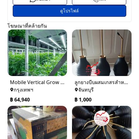
ดูโปรไฟล์
โฆษณาที่คล้ายกัน
Mobile Vertical Grow Rack System
ลูกยางบีบผสมเกสรสำหรับอินทผาลัม,อินทผาลัม,ผสมเกสร,ช่อ,เนื้อเยื่อ
กรุงเทพฯ
จันทบุรี
฿
64,940
฿
1,000