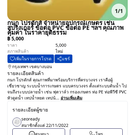
1
/
1
กนก โปรดักส์ จำหน่ายอุปกรณ์เกษตร เช่น
สปริงเกอร์ ข้อต่อ PVC ข้อต่อ PE ฯลฯ คุณภาพ
คุ้มค่า ในราคายุติธรรม
฿
5,000
ราคา
5,000
สภาพสินค้า
ไหม่
เพิ่มในรายการโปรด
แชร์
กรุงเทพฯ
เขตบางบอน
รายละเอียดสินค้า
กนก โปรดักส์ คุณภาพที่มาพร้อมบริการที่ครบวงจร เราคือผู้
เชี่ยวชาญ ระบบน้ำการเกษตร แบบครบวงจร ตั้งแต่ระบบต้นน้ำ ไป
จนถึงระบบปลายน้ำ เช่น ฟุตวาล์ว กรองเกษตร ท่อ PE ท่อพีวีซี PVC
หัวดูดน้ำ เทปน้ำหยด เทปน้...
อ่านเพิ่มเติม
รายละเอียดผู้ขาย
seoready
สมาชิกตั้งแต่
22/11/2022
สนทนา
โทร