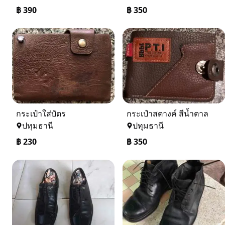
฿
390
฿
350
กระเป๋าใส่บัตร
กระเป๋าสตางค์ สีน้ำตาล
ปทุมธานี
ปทุมธานี
฿
230
฿
350