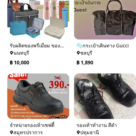
รับผลิตของพรีเมี่ยม ของพรีเมี่ยมแจกลูกค้า กระเป๋าผ้า กระเป๋าผ้าแคนวาส
🫧กระเป๋าเดินทาง Gucci
นนทบุรี
ชลบุรี
฿
10,000
฿
1,890
จำหน่ายรองเท้าเซฟตี้
รองเท้าทำงาน สีดำ
สมุทรปราการ
ปทุมธานี