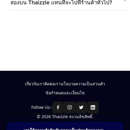
สองบน Thaizzle แทนที่จะไปที่ร้านค้าทั่วไป?
18K Ruby diamond necklace
Next page
PT950 Blue Sapphire Ring
PT950
เกี่ยวกับเรา
ติดต่อเรา
นโยบายความเป็นส่วนตัว
ข้อกำหนดและเงื่อนไข
Follow Us:-
© 2026 Thaizzle สงวนลิขสิทธิ์.