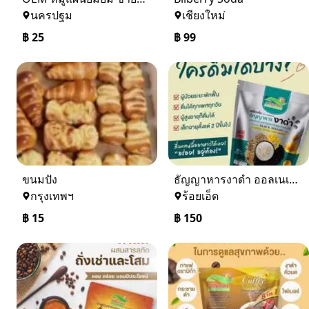
นครปฐม
เชียงใหม่
฿
25
฿
99
ขนมปัง
ธัญญาหารงาดำ​ ออลเนเจอร์​ ไม่ทานกาแฟก็หุ่นดีสุขภาพดีได้
กรุงเทพฯ
ร้อยเอ็ด
฿
15
฿
150