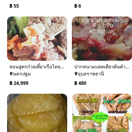
฿
55
฿
6
สอนสูตรก๋วยเตี๋ยวเรือไทยแท้ดั้งเดิม
ปากหนามแดดเดียวต้นตำหรับ ดังเมืองอุบล
นครปฐม
อุบลราชธานี
฿
24,999
฿
480