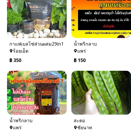
กาแฟเบลโซ่ส่วนผสม29in1
น้ำพริกลาบ
ร้อยเอ็ด
แพร่
฿
350
฿
150
น้ำพริกลาบ
สะตอ
แพร่
ชัยนาท