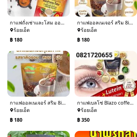
กาแฟถั่งเช่าและโสม​ ออลเนเจอร์​ หอมกลิ่นโสม​บำรุงกำลังบำรุงร่างกาย
กาแฟออลเนเจอร์​ สริม​ 8in1ผสมโสม​ งาดำ​ กระชายดำ​ ลดหิว​ หอมอร่อยดีต่อสุขภาพ
ร้อยเอ็ด
ร้อยเอ็ด
฿
180
฿
180
กาแฟออลเนเจอร์​ สริม​ 8in1คุมหิว​ ผสมโสมงาดำ​ กระชายดำ​ หอมอร่อย
กาแฟเบลโซ่​ Blazo​ coffee​ 28in1
ร้อยเอ็ด
ร้อยเอ็ด
฿
180
฿
350