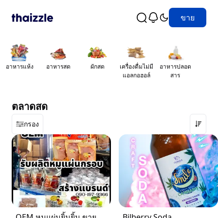
ขาย
อาหารแห้ง
อาหารสด
ผักสด
เครื่องดื่มไม่มี
อาหารปลอด
แอลกอฮอล์
สาร
ตลาดสด
กรอง
OEM หมูแผ่นยิ้มยิ้ม ขายสินค้าในแบลนด์คุณ
Bilberry Soda