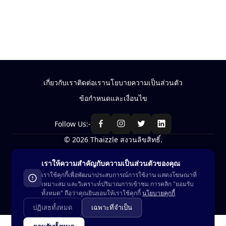
แจ็คเก็ตผ้าร่ม ทรงสวย ใส่ได้ทุกวัน
Next page
เสื้อช็อปยูนิฟอร์ม ทรงสวย งา
เกี่ยวกับเรา
ติดต่อเรา
นโยบายความเป็นส่วนตัว
ข้อกำหนดและเงื่อนไข
Follow Us:-
© 2026 Thaizzle สงวนลิขสิทธิ์.
เราให้ความสำคัญกับความเป็นส่วนตัวของคุณ
ซื้อ-ขาย สินค้าในประเทศไทย
เราใช้คุกกี้เพื่อพัฒนาประสบการณ์การใช้งาน แสดงโฆษณาที่
เหมาะสม และวิเคราะห์ปริมาณการเข้าชม การคลิก "ยอมรับ
ทั้งหมด" ถือว่าคุณยินยอมให้เราใช้คุกกี้
นโยบายคุกกี้
ปฏิเสธทั้งหมด
เฉพาะที่จำเป็น