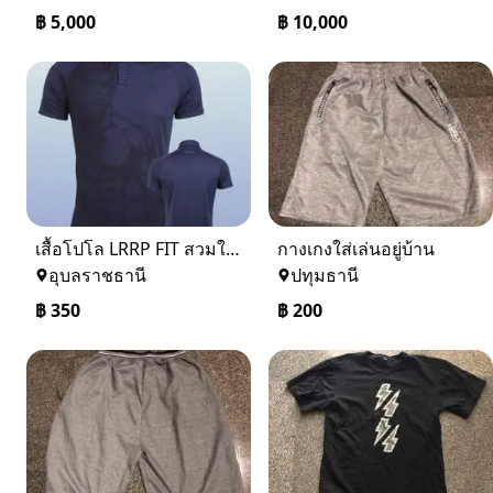
฿
5,000
฿
10,000
เสื้อโปโล LRRP FIT สวมใส่สบาย
กางเกงใส่เล่นอยู่บ้าน
อุบลราชธานี
ปทุมธานี
฿
350
฿
200