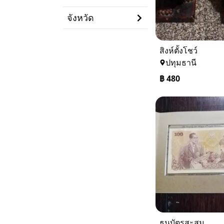
จังหวัด
สิงห์ตั้งโชว์
ปทุมธานี
฿
480
ธนบัตรสะสม