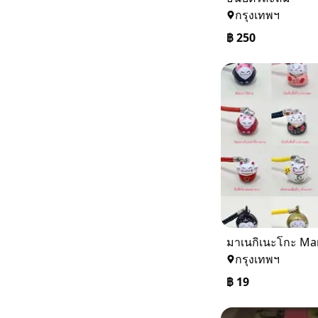
กรุงเทพฯ
฿
250
กรุงเทพฯ
฿
19