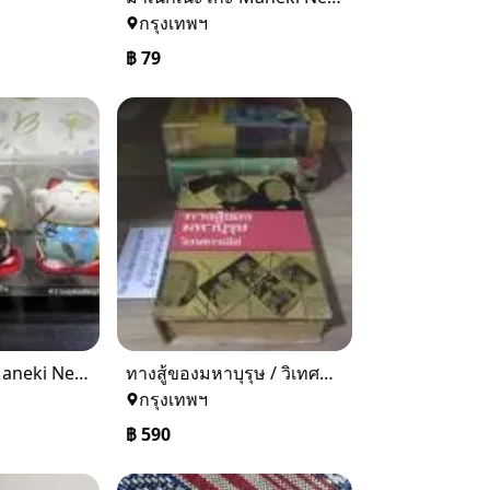
กรุงเทพฯ
฿
79
มาเนกิเนะโกะ Maneki Neko "เซตแมวกวักเซรามิก" ราคา 169 บาท
ทางสู้ของมหาบุรุษ / วิเทศกรณีย์(2513)
กรุงเทพฯ
฿
590