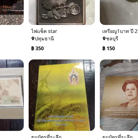
ไฟแช็ค star
เหรียญ1บาท ปี 
ปทุมธานี
ชลบุรี
฿
350
฿
150
ธนบัตรที่ระลึก
ธนบัตรที่ระลึก