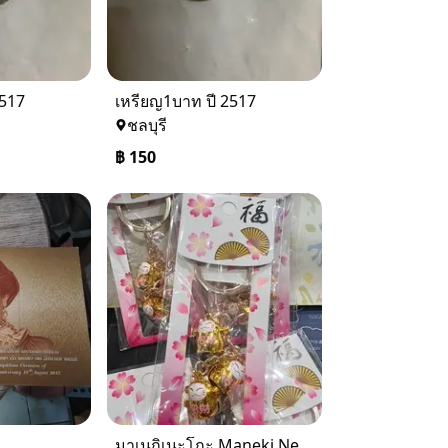
2517
เหรียญ1บาท ปี 2517
ชลบุรี
฿
150
มาเนกิเนะโกะ Maneki Neko "แมวกวักนำโชค 79 บาท"