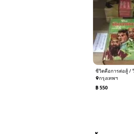
กรุงเทพฯ
฿
550