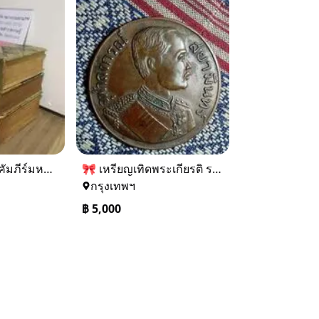
[แรร์บุ้คส์] 3มหาคัมภีร์มหาบุรุษ ของ วิเทศกรณีย์(2513)
🎀 เหรียญเทิดพระเกียรติ ร.5 เหรียญช้างสามเศียร ร.ศ. 127 และ ชุดดุษฎีมาลา มหามงคล คละรุ่น ขายยกชุด ราคา 5,000 บาท
กรุงเทพฯ
฿
5,000