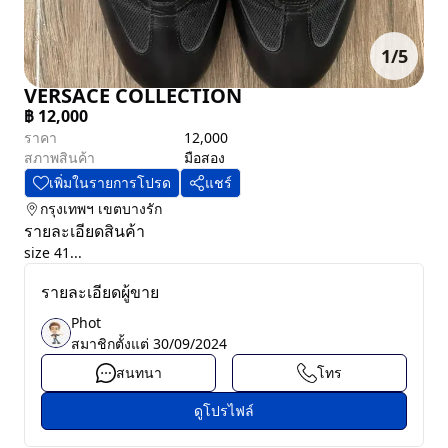
1
/
5
VERSACE COLLECTION
฿
12,000
ราคา
12,000
สภาพสินค้า
มือสอง
เพิ่มในรายการโปรด
แชร์
กรุงเทพฯ
เขตบางรัก
รายละเอียดสินค้า
size 41...
รายละเอียดผู้ขาย
Phot
สมาชิกตั้งแต่
30/09/2024
สนทนา
โทร
ดูโปรไฟล์