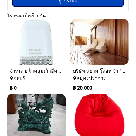
ดูโปรไฟล์
โฆษณาที่คล้ายกัน
จำหน่าย ผ้าคลุมเก้าอี้ครึ่งตัวปลอกเก้าอี้ครึ่งตัว ผ้าคลุมพนักเก้าอี้ โทร 086 3214082 จัดส่งทั่วประเทศ
บริษัท สยาม วู๊ดอัพ จำกัด รับผลิต-จำหน่าย ไม้เนื้อแข็ง ไม้จ๊อย
ชลบุรี
สมุทรปราการ
฿
0
฿
20,000