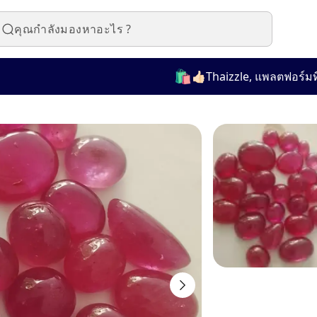
🛍️
👍🏻Thaizzle, แพลตฟอร์มที่ใช้ง