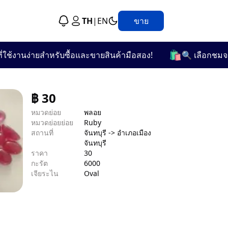
TH
|
EN
ขาย
🛍️
านง่ายสำหรับซื้อและขายสินค้ามือสอง!
🔍 เลือกชมจากกว่า
฿
30
หมวดย่อย
พลอย
หมวดย่อยย่อย
Ruby
สถานที่
จันทบุรี -> อำเภอเมือง
จันทบุรี
ราคา
30
กะรัต
6000
เจียระไน
Oval