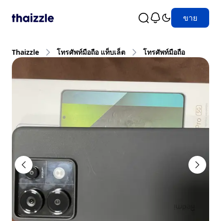
ขาย
Thaizzle
โทรศัพท์มือถือ แท็บเล็ต
โทรศัพท์มือถือ