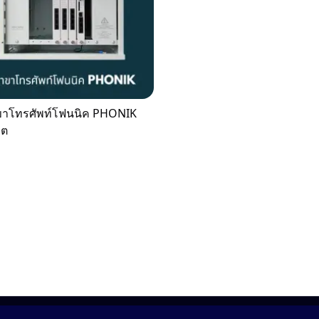
าขาโทรศัพท์โฟนนิค PHONIK
็ต