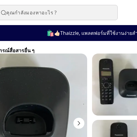
🛍️
👍🏻Thaizzle, แพลตฟอร์มที่ใช้งานง่ายสำหรั
กรณ์สื่อสารอื่น ๆ