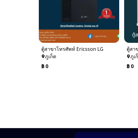
ตู้สาขาโทรศัพท์ Ericsson LG
ตู้ส
ภูเก็ต
ภูเก
฿
0
฿
0