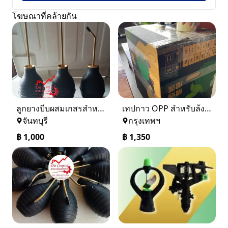
โฆษณาที่คล้ายกัน
ลูกยางบีบผสมเกสรสำหรับอินทผาลัม,อินทผาลัม,ผสมเกสร,ช่อ,เนื้อเยื่อ
เทปกาว OPP สำหรับล้งผลไม้ – เหนียวแน่น ประหยัดกว่า ติดทน สบายใจ
จันทบุรี
กรุงเทพฯ
฿
1,000
฿
1,350