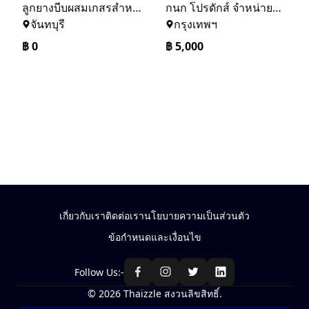
ลูกยางบีบผสมเกสรสำหรับอินทผาลัม,อินทผาลัม,ผสมเกสร,ช่อ,เนื้อเยื่อ,ลูกบีบ,ลูกยาง,ที่บีบพ่น,ยางบีบพ่น,ที่เป่าพ่น
กนก โปรดักส์ จำหน่ายอุปกรณ์เกษตร เช่น สปริงเกอร์ ข้อต่อ PVC ข้อต่อ PE ฯลฯ คุณภาพคุ้มค่า ในราคายุติธรรม
จันทบุรี
กรุงเทพฯ
฿
0
฿
5,000
เกี่ยวกับเรา
ติดต่อเรา
นโยบายความเป็นส่วนตัว
ข้อกำหนดและเงื่อนไข
Follow Us:-
© 2026 Thaizzle สงวนลิขสิทธิ์.