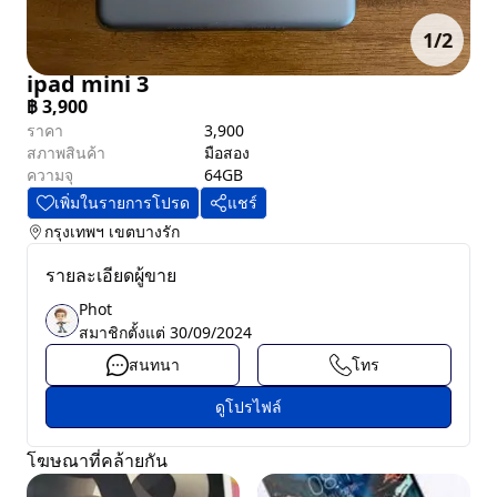
1
/
2
ipad mini 3
฿
3,900
ราคา
3,900
สภาพสินค้า
มือสอง
ความจุ
64GB
เพิ่มในรายการโปรด
แชร์
กรุงเทพฯ
เขตบางรัก
รายละเอียดผู้ขาย
Phot
สมาชิกตั้งแต่
30/09/2024
สนทนา
โทร
ดูโปรไฟล์
โฆษณาที่คล้ายกัน