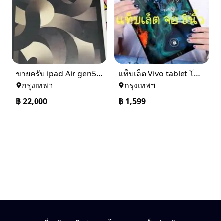
ขายครับ ipad Air gen5 wifi+cellular 64G สี starlight ของใหม่ยังไม่ได้แกะ
แท็บเล็ต Vivo tablet โทรได้ ราคาถูก จัดส่งฟรี คะแนนรีวิว 4.5 ถือว่าสูง
กรุงเทพฯ
กรุงเทพฯ
฿
22,000
฿
1,599