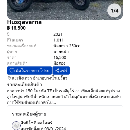
1
/
4
Husqavarna
฿
16,500
ปี
2021
กิโลเมตร
1,011
ขนาดเครื่องยนต์
น้อยกว่า 250cc
ผู้ขาย
นายหน้า
ราคา
16,500
สภาพสินค้า
มือสอง
เพิ่มในรายการโปรด
แชร์
ฉะเชิงเทรา
อำเภอบางน้ำเปรี้ยว
รายละเอียดสินค้า
ฮาสวาน่า 150 ในรหัส TE เป็นรถอีดูโร่ cc เพียงเล็กน้อยแต่รูปร่าง
สูงใหญ่น่าขับขี่น้ำหนักเบาพละกำลังไม่ดุดันมากยิ่งนักเหมาะสมกับ
การใช้ขับขี่ท่องเที่ยวทั่วไป...
รายละเอียดผู้ขาย
สิทธิโชติ ผลโสตร์
สมาชิกตั้งแต่
03/01/2024