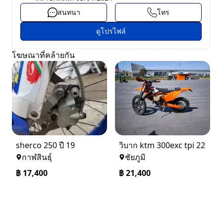
สนทนา
โทร
ดูโปรไฟล์
โฆษณาที่คล้ายกัน
sherco 250 ปี 19
วิบาก ktm 300exc tpi 22
กาฬสินธุ์
ชัยภูมิ
฿
17,400
฿
21,400