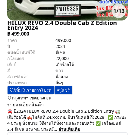
1
/
13
HILUX REVO 2.4 Double Cab Z Edition
Entry 2024
฿
499,000
ราคา
499,000
ปี
2024
ชนิดน้ำมันที่ใช้
ดีเซล
กิโลเมตร
22,000
เกียร์
เกียร์ออโต้
สี
ขาว
สภาพสินค้า
มือสอง
ประเภทรถ
อื่นๆ
เพิ่มในรายการโปรด
แชร์
กรุงเทพฯ
เขตบางเขน
รายละเอียดสินค้า
🚘 ปี2024 HILUX REVO 2.4 Double Cab Z Edition Entry 🚛
เกียร์ออโต้ 🛻ไมล์แท้ 24,xxx กม. มีปรกันศุนย์ ถึง2028 . ✅ กระบะ
4 ประตู นั่งสบาย ใช้งานได้ทั้งงานและครอบครัว ✅ เครื่องยนต์
2.4 ดีเซล แรง ทน ประหยั...
อ่านเพิ่มเติม