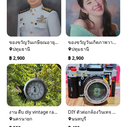
ของขวัญวันเกษียณอายุราชการ
ของขวัญวันเกิดภาพวาดสีน้ำมัน
ปทุมธานี
ปทุมธานี
฿
2,900
฿
2,900
งาน ดืบ diy vintage ratro รีบขายด่วน เพราะ ปล่อยเซ้งร้าน ยกเว้นของเเต่ง
DIY ตัวต่อกล้องวินเทจ ประกอบง่าย ของเล่นมินิมอลตกแต่งบ้าน สวยคลาสสิกจาก IrregularToys
นครนายก
นนทบุรี