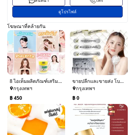
สนทนา
โทร
ดูโปรไฟล์
โฆษณาที่คล้ายกัน
8 ไอเท็มผลิตภัณฑ์เสริมความงามและบำรุงผิวคุณภาพสูง จาก Perfect Skin Shop
ขายปลีกและขายส่ง โบท็อกซ์หน้าเรียวสวย กลูต้าไธโอนผิวขาวแบบฉีด ฟิลเลอร์ ยาฉีดผิวขาวกลูต้าฉีดของแท้ราคาถูกที่สุด
กรุงเทพฯ
กรุงเทพฯ
฿
450
฿
0