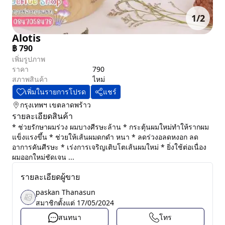
1
/
2
Alotis
฿
790
เพิ่มรูปภาพ
ราคา
790
สภาพสินค้า
ไหม่
เพิ่มในรายการโปรด
แชร์
กรุงเทพฯ
เขตลาดพร้าว
รายละเอียดสินค้า
* ช่วยรักษาผมร่วง ผมบางศีรษะล้าน * กระตุ้นผมใหม่ทำให้รากผม
แข็งแรงขึ้น * ช่วยให้เส้นผมดกดำ หนา * ลดร่วงอลดหงอก ลด
อาการคันศีรษะ * เร่งการเจริญเติบโตเส้นผมใหม่ * ยิ่งใช้ต่อเนื่อง
ผมออกใหม่ชัดเจน ...
รายละเอียดผู้ขาย
paskan Thanasun
สมาชิกตั้งแต่
17/05/2024
สนทนา
โทร