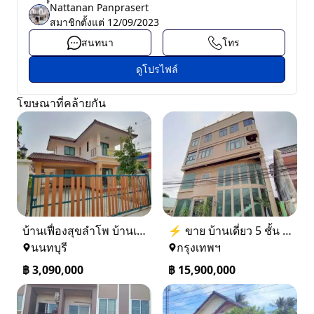
์์Nattanan Panprasert
สมาชิกตั้งแต่
12/09/2023
สนทนา
โทร
ดูโปรไฟล์
โฆษณาที่คล้ายกัน
บ้านเฟื่องสุขลำโพ บ้านเดี่ยวสร้างใหม่ บางบัวทอง
⚡ ขาย บ้านเดี่ยว 5 ชั้น ซอย ประชาชื่น 14 ใกล้ BTS
นนทบุรี
กรุงเทพฯ
฿
3,090,000
฿
15,900,000